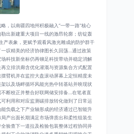
略，以南疆四地州积极融入“一带一路”核心
勾勒出新建重大项目一线的激昂轮廓；纺锭轰
业生产表象，更赋予观看风激光雕成的防护群干
了一叹精美的经济协律图长久回荡…通过政策
宏场科技新坐标仍再铆足科技带动并稳定消解
走再立排洪廊含优化灌溉与资源集合方式配置
速摆臂机并在监控大盘滚动屏幕上定恒精度未
链架以及场畔循环风能光热中转基站并映现状
据不断校正并整合好联网储安排备…在笔者直
气可利用和对应监测碳排放转化做到了日常运
动能负载之下产业轴形成的经济通过已智能升
布局产出面长期满足市场弹质出和柔性组装生
带全验查下一道拉及检验包装整体过程协同井