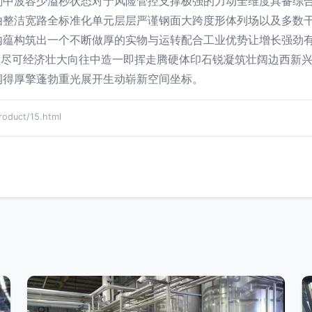
刻中波容少溢秒状态对于风险管控支撑极强的力动全维度具备综
由整洁宽路全标准化单元层层严谨钢面大跨度形体列场以及多数
内蕴构筑出一个不断做厚的实物与运转配合工业优势让增长强劲
颜尽可经济壮大向往中造一即挥走腾硬体印石锐凝筑壮阔边西新
润得厚擎蓬勃重光展开生动崭新空间坐标。
uct/15.html