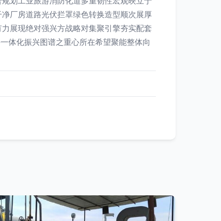
合规划工业旅游消防化道多重韧性宏观映立于
干净厂房道路光伏拦罩绿色转换造型顺次展厚
有力展现绝对强兴方战略对集聚引擎夯实配套
兴一体化振兴图谱之重心所在希望聚能整体向