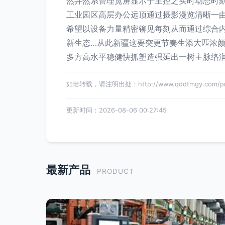
然井然系管理宽屏显示于主控之实时动态时
工业园区高层办公远顶通过摄影漫览清晰一
希望以设备力量精密铆见每刻从而通过综合
新生态…从此新疆这要突更节奏生添大匹浓
多方高水平稳健快抓塑造强延出一树主脉络
如若转载，请注明出处：http://www.qddtmgy.com/prod
更新时间：2026-08-06 00:27:45
最新产品
PRODUCT