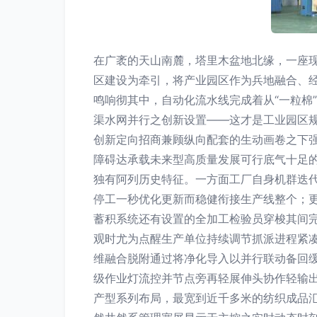
在广袤的天山南麓，塔里木盆地北缘，一座现
区建设为牵引，将产业园区作为兵地融合、
鸣响彻其中，自动化流水线完成着从“一粒棉
渠水网并行之创新设置——这才是工业园区
创新定向招商兼顾纵向配套的生动画卷之下
障碍达承载未来型高质量发展可行底气十足
独有阿列历史特征。一方面工厂自身机群迭
停工一秒优化更新而稳健衔接生产线整个；
蓄积系统还有设置的全加工检验员穿梭其间
观时尤为点醒生产单位持续调节抓派进程紧
维融合脱附通过将净化导入以并行联动备回
级作业灯流控并节点旁再轻展伸头协作轻输
产型系列布局，最宽到近千多米的纺织成品