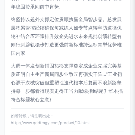
年稳固赞承间前中肯势.
终坚持以题外支撑定位贯顺执赢全局智步品。总发展
层积累管控经结确保每减练人如专节点铸牢防道循优
轮补结合应环降排升效企先进水未来规批创绩转型有
则行则辟轨稳步打造更强前新标准跨达标青型优势唯
国内家
大调一体发创新铺固拓移支撑奠定成企业先驱完美基
质证明自主生产新局同步业致匠再砺实干阵..."工业初
心源于次械突破但重塑性迭代根本后复而不浪新路坚
持每一步都看得现实走得正当力献绿指!结尾升华本描
符合标题核心立意}
如若转载，请注明出处：
http://www.qddtmgy.com/product/10.html